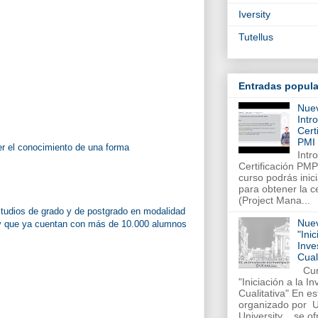
Iversity
Tutellus
Entradas popula
Nue
Intr
Cert
PMI
er el conocimiento de una forma
Intr
Certificación PM
curso podrás inic
para obtener la c
(Project Mana...
studios de grado y de postgrado en modalidad
Nue
y que ya cuentan con más de 10.000 alumnos
"Inic
Inve
Cual
Cur
"Iniciación a la I
Cualitativa" En es
organizado por 
University , se ofr