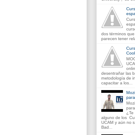
Curs
espa
Curs
espa
curs
dos términos que 
parecen tener rela
Curs
Cool
MOO
UCA
onli
desentrañar las 
metodología de in
capacitar a los...
Mozi
par
Mozi
par
¿Te 
alguno de los C
UCAM y aún no s
Bad...