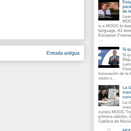
Eas
para
de 
Lear
MOO
is a MOOC to lea
language, A1 leve
European Framew
...
Si q
Entrada antigua
Si q
Migu
Lanc
Coor
Innovación de la
visión s...
La 
marc
cur
La 
marc
cursos MOOC Tras
primera edición, 
Católica de Murci
MOO