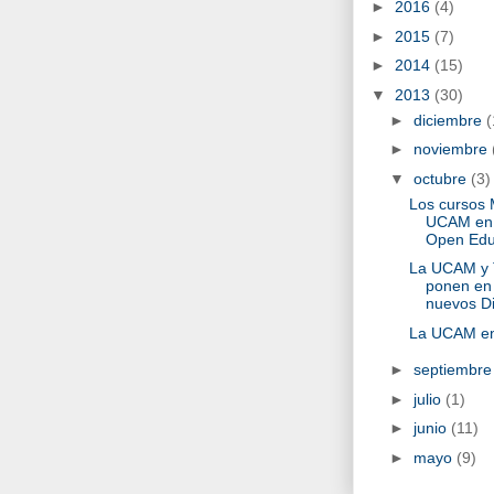
►
2016
(4)
►
2015
(7)
►
2014
(15)
▼
2013
(30)
►
diciembre
(
►
noviembre
▼
octubre
(3)
Los cursos
UCAM en e
Open Edu
La UCAM y T
ponen en
nuevos Dip
La UCAM en
►
septiembr
►
julio
(1)
►
junio
(11)
►
mayo
(9)