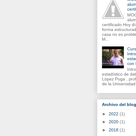
alum
cert
MOO
alum
certificado Hoy d
forma estructurad
casa no es proble
M...
Curs
Intr
esta
con
Intr
estadístico de d
López Puga , prof
de la Universidad
Archivo del blo
►
2022
(1)
►
2020
(1)
►
2018
(1)