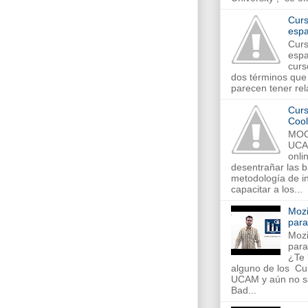
Curs
espa
Curs
espa
curs
dos términos que 
parecen tener rela
Curs
Cool
MOO
UCA
onli
desentrañar las 
metodología de in
capacitar a los...
Mozi
par
Mozi
par
¿Te 
alguno de los C
UCAM y aún no s
Bad...