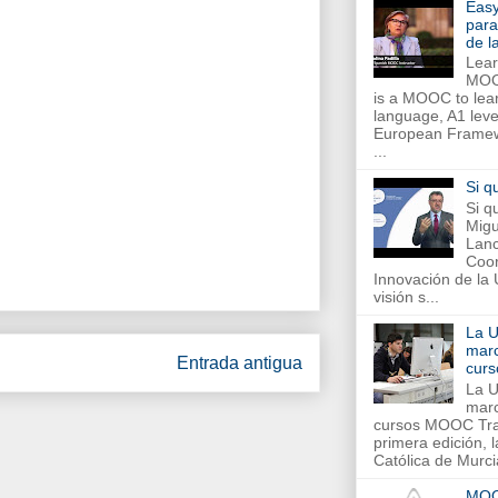
Eas
para
de 
Lear
MOO
is a MOOC to lea
language, A1 leve
European Framew
...
Si q
Si q
Migu
Lanc
Coor
Innovación de la
visión s...
La 
marc
Entrada antigua
cur
La 
marc
cursos MOOC Tras
primera edición, 
Católica de Murci
MOO