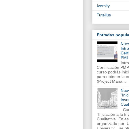
Iversity
Tutellus
Entradas popula
Nue
Intr
Cert
PMI
Intr
Certificación PM
curso podrás inic
para obtener la c
(Project Mana...
Nue
"Inic
Inve
Cual
Cur
"Iniciación a la I
Cualitativa" En es
organizado por 
University , se ofr