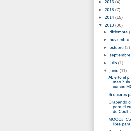
►
2016
(4)
►
2015
(7)
►
2014
(15)
▼
2013
(30)
►
diciembre
(
►
noviembre
►
octubre
(3)
►
septiembr
►
julio
(1)
▼
junio
(11)
Abierto el p
matrícula
cursos 
Si quieres p
Grabando c
para el 
de Coolhu
MOOCs: Con
libre para