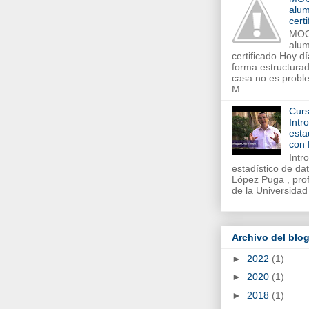
alum
cert
MOO
alum
certificado Hoy d
forma estructurad
casa no es proble
M...
Curs
Intr
esta
con
Intr
estadístico de d
López Puga , prof
de la Universidad
Archivo del blo
►
2022
(1)
►
2020
(1)
►
2018
(1)