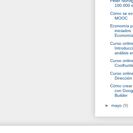
Peter Norvig
100.000 e
Cómo se ev
MOOC
Economía p
iniciados
Economía 
Curso online
Introducci
análisis es
Curso online
Coolhunt
Curso online
Dirección
Cómo crea
con Goog
Builder
►
mayo
(9)