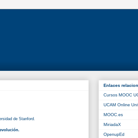
Enlaces relacio
Cursos MOOC 
UCAM Online Univ
MOOC.es
ersidad de Stanford.
MiriadaX
evolución.
OpenupEd