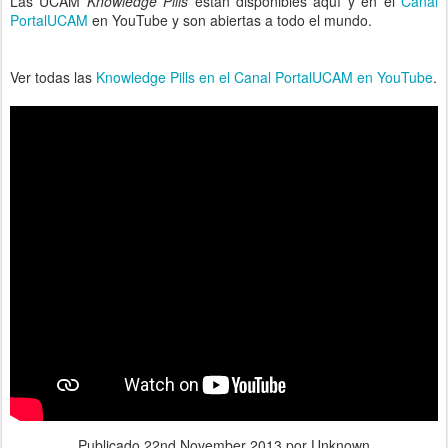
Las UCAM
Knowledge Pills
están disponibles aquí y en el
Canal
PortalUCAM
en YouTube y son abiertas a todo el mundo.
Ver todas las
Knowledge Pills en el Canal PortalUCAM en YouTube
.
Publicado
22nd November 2013
por Unknown