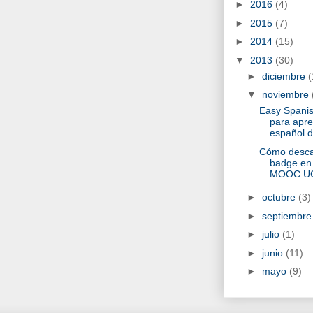
►
2016
(4)
►
2015
(7)
►
2014
(15)
▼
2013
(30)
►
diciembre
(
▼
noviembre
Easy Spani
para apr
español 
Cómo desca
badge en
MOOC U
►
octubre
(3)
►
septiembr
►
julio
(1)
►
junio
(11)
►
mayo
(9)