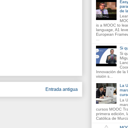
Eas
para
de 
Lear
MOO
is a MOOC to lea
language, A1 leve
European Framew
...
Si q
Si q
Migu
Lanc
Coor
Innovación de la
visión s...
La 
Entrada antigua
marc
cur
La 
marc
cursos MOOC Tras
primera edición, 
Católica de Murci
MOO