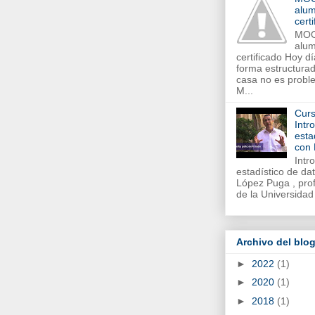
alum
cert
MOO
alum
certificado Hoy d
forma estructurad
casa no es proble
M...
Curs
Intr
esta
con
Intr
estadístico de d
López Puga , prof
de la Universidad
Archivo del blo
►
2022
(1)
►
2020
(1)
►
2018
(1)