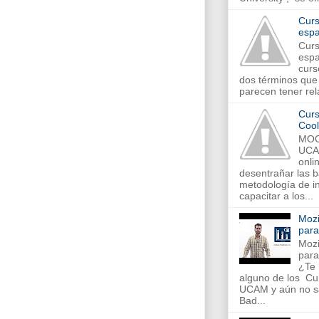
Curs
espa
Curs
espa
curs
dos términos que 
parecen tener rela
Curs
Cool
MOO
UCA
onli
desentrañar las 
metodología de in
capacitar a los...
Mozi
par
Mozi
par
¿Te 
alguno de los C
UCAM y aún no s
Bad...