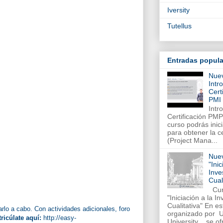
Iversity
Tutellus
Entradas popula
Nue
Intr
Cert
PMI
Intr
Certificación PM
curso podrás inic
para obtener la c
(Project Mana...
Nue
"Inic
Inve
Cual
Cur
"Iniciación a la I
Cualitativa" En es
lo a cabo. Con actividades adicionales, foro
organizado por 
ricúlate aquí:
http://easy-
University , se ofr