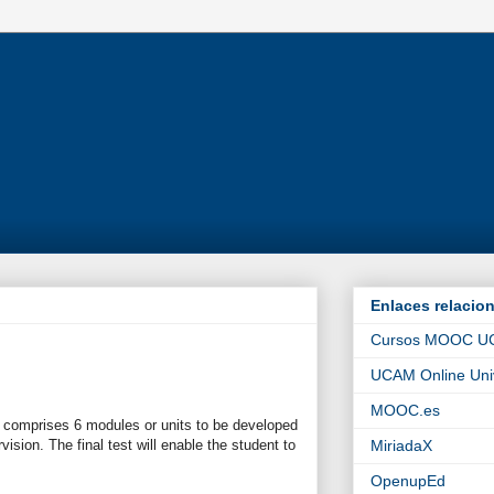
Enlaces relacio
Cursos MOOC 
UCAM Online Univ
MOOC.es
 comprises 6 modules or units to be developed
ision. The final test will enable the student to
MiriadaX
OpenupEd