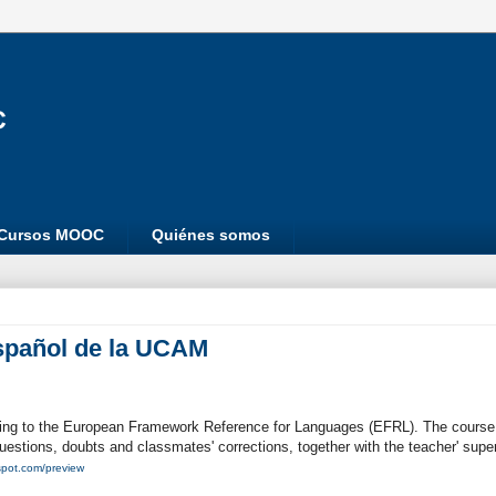
Cursos MOOC
Quiénes somos
spañol de la UCAM
ding to the European Framework Reference for Languages (EFRL). The course
questions, doubts and classmates' corrections, together with the teacher' superv
spot.com/preview